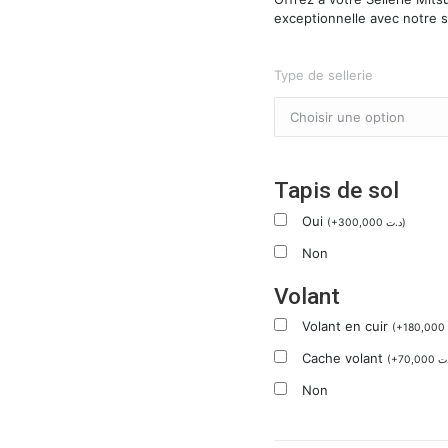
exceptionnelle avec notre 
Type de sellerie
Tapis de sol
Oui
(
+
300,000
د.ت
)
Non
Volant
Volant en cuir
(
+
180,000
Cache volant
(
+
70,000
ت
Non