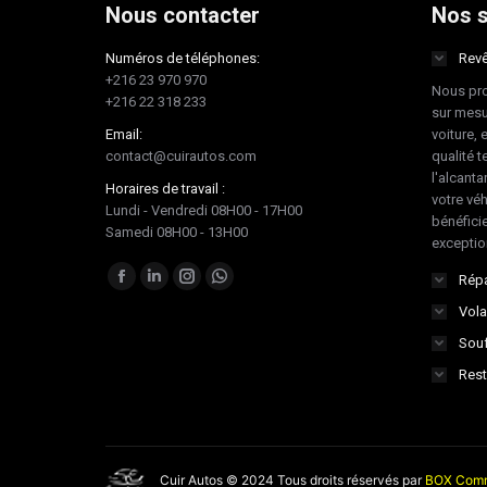
Nous contacter
Nos s
Numéros de téléphones:
Revê
+216 23 970 970
Nous pro
+216 22 318 233
sur mesu
Email:
voiture, 
contact@cuirautos.com
qualité te
l'alcanta
Horaires de travail :
votre vé
Lundi - Vendredi 08H00 - 17H00
bénéficie
Samedi 08H00 - 13H00
exceptio
Trouvez nous sur :
Répa
Facebook
LinkedIn
Instagram
Whatsapp
Vola
page
page
page
page
Souf
opens
opens
opens
opens
in
in
in
in
Rest
new
new
new
new
window
window
window
window
Cuir Autos © 2024 Tous droits réservés par
BOX Comm