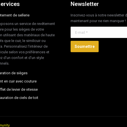
ervices
Newsletter
tement de sellerie
Inscrivez-vous à notre newsletter 
maintenant pour ne rien manquer !
posons un service de revêtement
re pour les sièges de votre
E-mail *
en utilisant des matériaux de haute
ls que le cuir, le similicuir ou
ra. Personnalisez l'intérieur de
Soumettre
hicule selon vos préférences et
z d'un confort et d'un style
nnels.
ration de sièges
nt en cuir avec couture
flet de levier de vitesse
auration de ciels de toit
unity