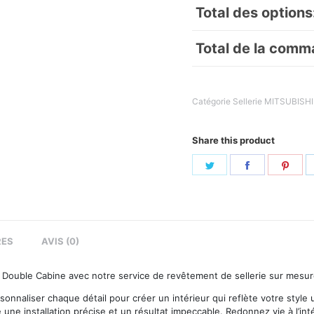
Total des options
Total de la comm
Catégorie
Sellerie MITSUBISHI
Share this product
Share
Share
Sha
on
on
on
Twitter
Facebook
Pint
RES
AVIS (0)
00 Double Cabine avec notre service de revêtement de sellerie sur mesu
sonnaliser chaque détail pour créer un intérieur qui reflète votre style
re une installation précise et un résultat impeccable. Redonnez vie à l’i