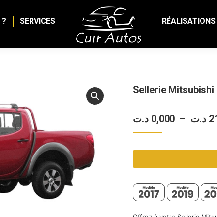
 ?
SERVICES
RÉALISATIONS
Sellerie Mitsubishi
د.ت
0,000
–
د.ت
2
Offrez à votre Sellerie Mit