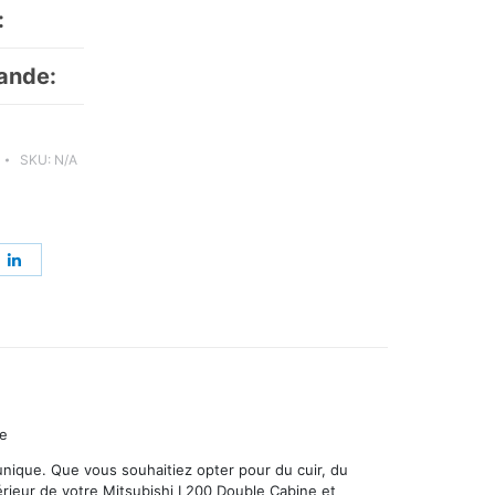
:
ande:
SKU:
N/A
re
Share
on
erest
LinkedIn
re
 unique. Que vous souhaitiez opter pour du cuir, du
ntérieur de votre Mitsubishi L200 Double Cabine et