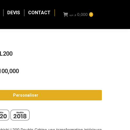
DEVIS
CONTACT
د.ت
0,000
0
 L200
Plage
100,000
de
prix :
Personaliser
0,000 د.ت
à
2100,000 د.ت
subishi L200 Double Cabine une transformation intérieure