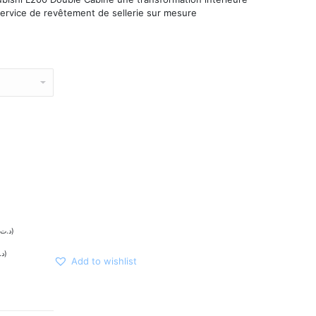
service de revêtement de sellerie sur mesure
د.ت
)
د.
)
Add to wishlist