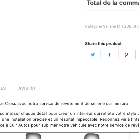
Total de la comm
Catégorie
Sellerie MITSUBISHI
Share this product
Share
Share
Sha
on
on
on
Twitter
Facebook
Pint
RES
AVIS (0)
ipse Cross avec notre service de revêtement de sellerie sur mesure
sonnaliser chaque détail pour créer un intérieur qui reflète votre style
e une installation précise et un résultat impeccable. Redonnez vie à l’int
nce à Cuir Autos pour sublimer votre véhicule avec notre service de re