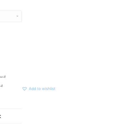
د.ت
)
د.
)
Add to wishlist
: