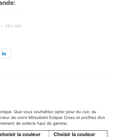
ande:
SKU:
N/A
re
Share
on
erest
LinkedIn
 unique. Que vous souhaitiez opter pour du cuir, du
érieur de votre Mitsubishi Eclipse Cross et profitez d’un
vêtement de sellerie haut de gamme.
choisir la couleur
Choisir la couleur