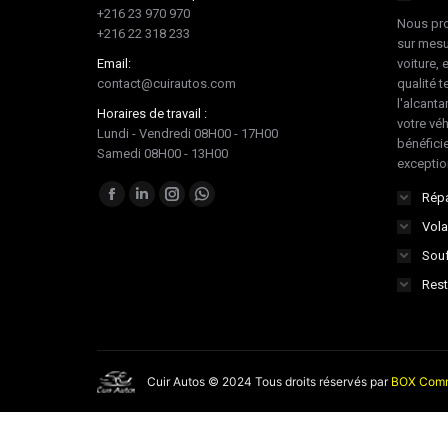
+216 23 970 970
Nous pro
+216 22 318 233
sur mesu
Email:
voiture, 
contact@cuirautos.com
qualité te
l'alcanta
Horaires de travail :
votre vé
Lundi - Vendredi 08H00 - 17H00
bénéficie
Samedi 08H00 - 13H00
exceptio
Trouvez nous sur :
Répa
Facebook
LinkedIn
Instagram
Whatsapp
Vola
page
page
page
page
Souf
opens
opens
opens
opens
in
in
in
in
Rest
new
new
new
new
window
window
window
window
Cuir Autos © 2024 Tous droits réservés par
BOX Comm