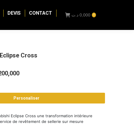
DEVIS
CONTACT
د.ت
0,000
0
 Eclipse Cross
Plage
200,000
de
prix :
Personaliser
0,000 د.ت
à
ubishi Eclipse Cross une transformation intérieure
2200,000 د.ت
service de revêtement de sellerie sur mesure