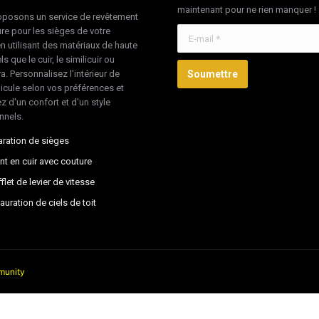
maintenant pour ne rien manquer !
posons un service de revêtement
re pour les sièges de votre
E-mail *
en utilisant des matériaux de haute
ls que le cuir, le similicuir ou
ra. Personnalisez l'intérieur de
Soumettre
hicule selon vos préférences et
z d'un confort et d'un style
nnels.
ration de sièges
nt en cuir avec couture
flet de levier de vitesse
auration de ciels de toit
unity