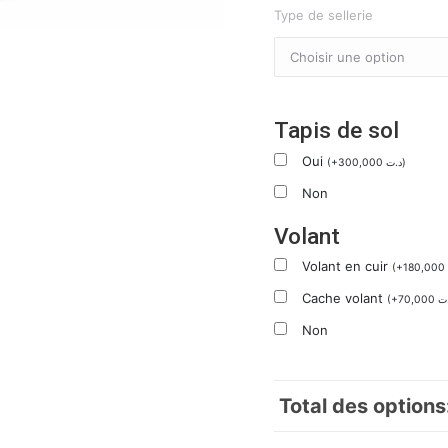
Type de sellerie
Tapis de sol
Oui
(
+
300,000
د.ت
)
Non
Volant
Volant en cuir
(
+
180,000
Cache volant
(
+
70,000
ت
Non
Total des options