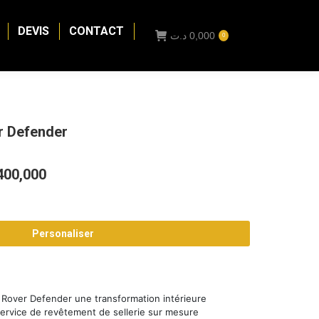
DEVIS
CONTACT
د.ت
0,000
0
r Defender
Plage
400,000
de
prix :
Personaliser
0,000 د.ت
à
2400,000 د.ت
d Rover Defender une transformation intérieure
service de revêtement de sellerie sur mesure