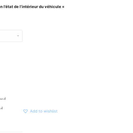
 l’état de l’intérieur du véhicule «
د.ت
)
د.
)
Add to wishlist