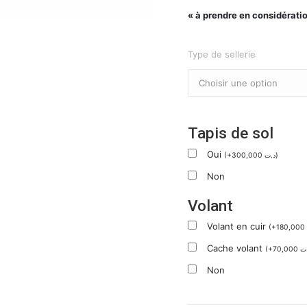
« à prendre en considération
Type de sellerie
Tapis de sol
Oui
(
+
300,000
د.ت
)
Non
Volant
Volant en cuir
(
+
180,000
Cache volant
(
+
70,000
ت
Non