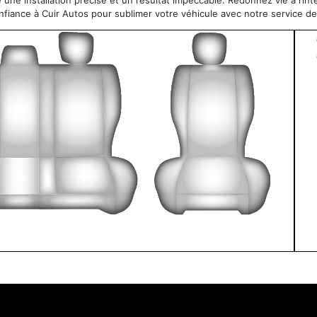
re une installation précise et un résultat impeccable. Redonnez vie à l’in
onfiance à Cuir Autos pour sublimer votre véhicule avec notre service 