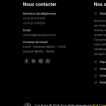
Nous contacter
Nos s
Numéros de téléphones:
Revê
+216 23 970 970
Nous pro
+216 22 318 233
sur mesu
Email:
voiture, 
contact@cuirautos.com
qualité te
l'alcanta
Horaires de travail :
votre vé
Lundi - Vendredi 08H00 - 17H00
bénéficie
Samedi 08H00 - 13H00
exceptio
Trouvez nous sur :
Répa
Facebook
LinkedIn
Instagram
Whatsapp
Vola
page
page
page
page
Souf
opens
opens
opens
opens
in
in
in
in
Rest
new
new
new
new
window
window
window
window
Cuir Autos © 2024 Tous droits réservés par
BOX Comm