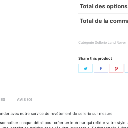
Total des options
Total de la comm
Catégorie
Sellerie Land Rover
Share this product
Share
Share
Sha
on
on
on
Twitter
Facebook
Pint
RES
AVIS (0)
fender avec notre service de revêtement de sellerie sur mesure
sonnaliser chaque détail pour créer un intérieur qui reflète votre style