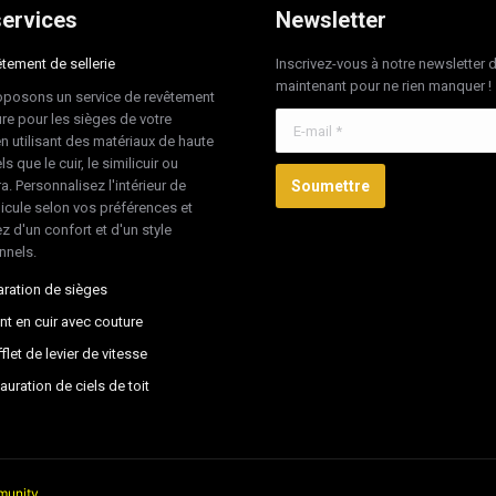
ervices
Newsletter
tement de sellerie
Inscrivez-vous à notre newsletter 
maintenant pour ne rien manquer !
posons un service de revêtement
re pour les sièges de votre
E-mail *
en utilisant des matériaux de haute
ls que le cuir, le similicuir ou
ra. Personnalisez l'intérieur de
Soumettre
hicule selon vos préférences et
z d'un confort et d'un style
nnels.
ration de sièges
nt en cuir avec couture
flet de levier de vitesse
auration de ciels de toit
unity