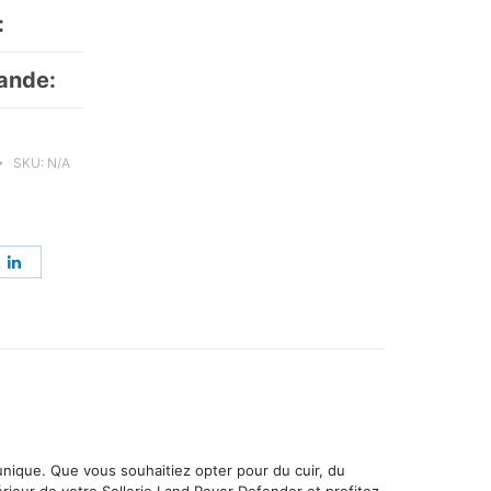
:
ande:
SKU:
N/A
re
Share
on
erest
LinkedIn
 unique. Que vous souhaitiez opter pour du cuir, du