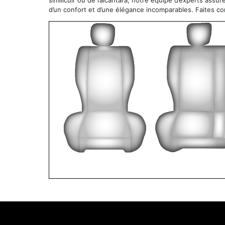
similicuir ou de l’alcantara, notre équipe d’experts assu
d’un confort et d’une élégance incomparables. Faites c