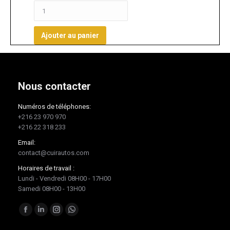
Ajouter au panier
Nous contacter
Numéros de téléphones:
+216 23 970 970
+216 22 318 233
Email:
contact@cuirautos.com
Horaires de travail :
Lundi - Vendredi 08H00 - 17H00
Samedi 08H00 - 13H00
Trouvez nous sur :
Facebook
LinkedIn
Instagram
Whatsapp
page
page
page
page