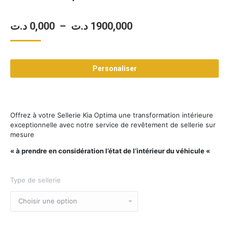
Plage
د.ت
0,000
–
د.ت
1900,000
de
prix :
Personaliser
0,000 د.ت
à
1900,000 د.ت
Offrez à votre Sellerie Kia Optima une transformation intérieure
exceptionnelle avec notre service de revêtement de sellerie sur
mesure
« à prendre en considération l’état de l’intérieur du véhicule «
Type de sellerie