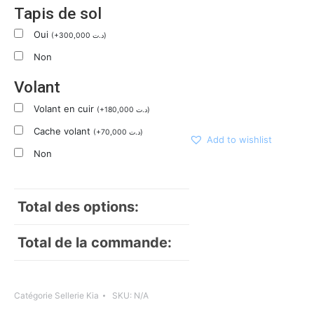
Tapis de sol
Oui
(
+
300,000
د.ت
)
Non
Volant
Volant en cuir
(
+
180,000
د.ت
)
Cache volant
(
+
70,000
د.ت
)
Add to wishlist
Non
Total des options:
Total de la commande:
Catégorie
Sellerie Kia
SKU:
N/A