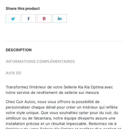
Share this product
Share
Share
Share
Share
on
on
on
on
Twitter
Facebook
Pinterest
LinkedIn
DESCRIPTION
INFORMATIONS COMPLÉMENTAIRES
AVIS (0)
Transformez l’intérieur de votre Sellerie Kia Kia Optima avec
notre service de revêtement de sellerie sur mesure
Chez Cuir Autos, nous vous offrons la possibilité de
personnaliser chaque détail pour créer un intérieur qui reflète
votre style unique. Que vous souhaitiez opter pour du cuir, du
similicuir ou de l’alcantara, notre équipe d’experts assure une
installation précise et un résultat impeccable. Redonnez vie à
l’intérieur de votre Sellerie Kia Optima et profitez d’un confort et