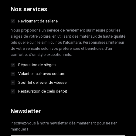
opens
opens
opens
opens
Nos services
in
in
in
in
Revêtement de sellerie
new
new
new
new
Nous proposons un service de revêtement sur mesure pour les
window
window
window
window
sièges de votre voiture, en utilisant des matériaux de haute qualité
tels que le cuir, le similicuir ou l'alcantara. Personnalisez l'intérieur
de votre véhicule selon vos préférences et bénéficiez d'un
confort et d'un style exceptionnels.
Réparation de sièges
Volant en cuir avec couture
Soufflet de levier de vitesse
Restauration de ciels de toit
Newsletter
Inscrivez-vous à notre newsletter dès maintenant pour ne rien
manquer !