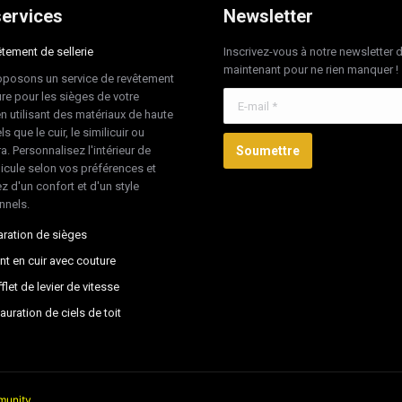
ervices
Newsletter
tement de sellerie
Inscrivez-vous à notre newsletter 
maintenant pour ne rien manquer !
posons un service de revêtement
re pour les sièges de votre
E-mail *
en utilisant des matériaux de haute
ls que le cuir, le similicuir ou
ra. Personnalisez l'intérieur de
Soumettre
hicule selon vos préférences et
z d'un confort et d'un style
nnels.
ration de sièges
nt en cuir avec couture
flet de levier de vitesse
auration de ciels de toit
unity