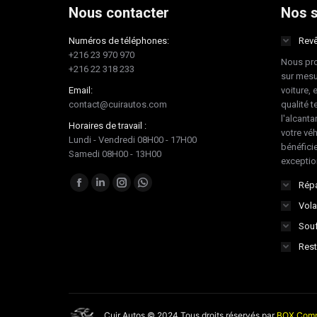
Nous contacter
Nos s
Numéros de téléphones:
Revê
+216 23 970 970
Nous pro
+216 22 318 233
sur mesu
Email:
voiture, 
contact@cuirautos.com
qualité te
l'alcanta
Horaires de travail :
votre vé
Lundi - Vendredi 08H00 - 17H00
bénéficie
Samedi 08H00 - 13H00
exceptio
Trouvez nous sur :
Répa
Facebook
LinkedIn
Instagram
Whatsapp
Vola
page
page
page
page
Souf
opens
opens
opens
opens
in
in
in
in
Rest
new
new
new
new
window
window
window
window
Cuir Autos © 2024 Tous droits réservés par
BOX Comm