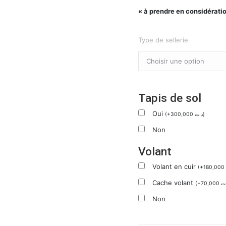
« à prendre en considération
Type de sellerie
Tapis de sol
Oui
(
+
300,000
د.ت
)
Non
Volant
Volant en cuir
(
+
180,000
Cache volant
(
+
70,000
ت
Non