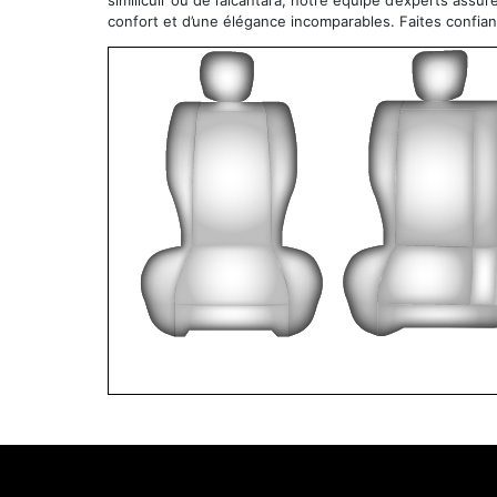
similicuir ou de l’alcantara, notre équipe d’experts assur
confort et d’une élégance incomparables. Faites confia