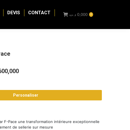
DEVIS
CONTACT
د.ت
0,000
0
Pace
Plage
600,000
de
prix :
Personaliser
0,000 د.ت
à
2600,000 د.ت
uar F-Pace une transformation intérieure exceptionnelle
tement de sellerie sur mesure