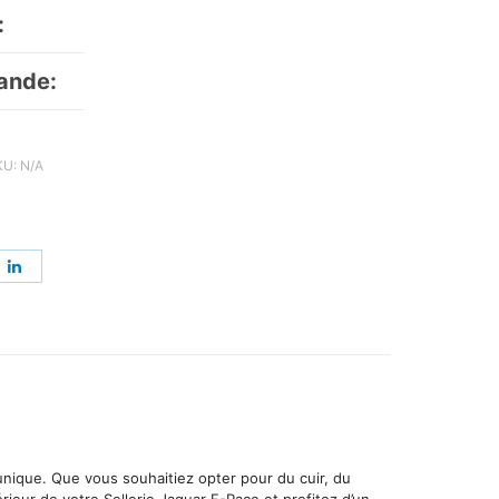
:
ande:
KU:
N/A
re
Share
on
erest
LinkedIn
 unique. Que vous souhaitiez opter pour du cuir, du