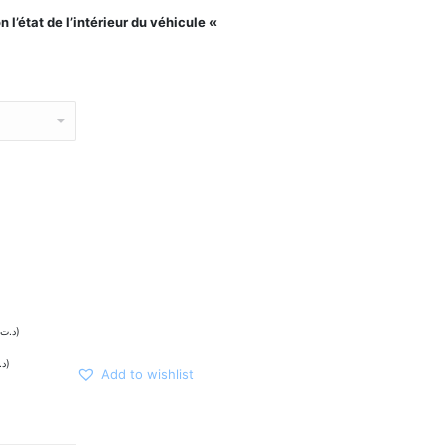
 l’état de l’intérieur du véhicule «
د.ت
)
د.
)
Add to wishlist