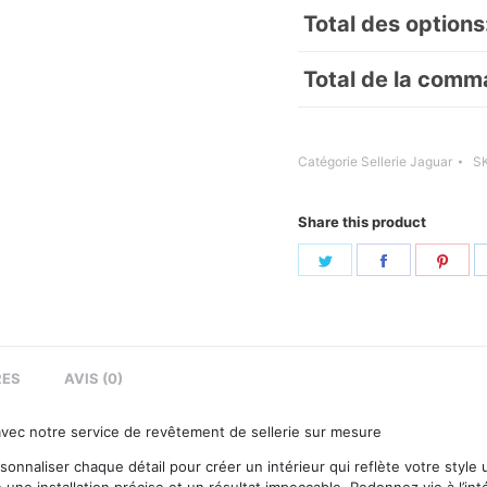
Total des options
Total de la comm
Catégorie
Sellerie Jaguar
S
Share this product
Share
Share
Sha
on
on
on
Twitter
Facebook
Pint
RES
AVIS (0)
 avec notre service de revêtement de sellerie sur mesure
sonnaliser chaque détail pour créer un intérieur qui reflète votre style