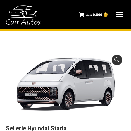
د.ت
0,000
0
Sellerie Hyundai Staria