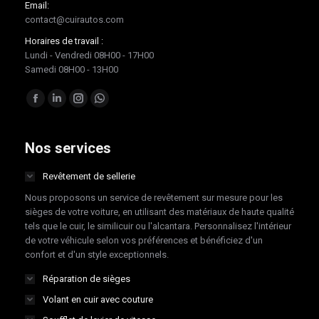
Email:
contact@cuirautos.com
Horaires de travail :
Lundi - Vendredi 08H00 - 17H00
Samedi 08H00 - 13H00
Trouvez nous sur :
Facebook
LinkedIn
Instagram
Whatsapp
page
page
page
page
opens
opens
opens
opens
Nos services
in
in
in
in
Revêtement de sellerie
new
new
new
new
Nous proposons un service de revêtement sur mesure pour les
window
window
window
window
sièges de votre voiture, en utilisant des matériaux de haute qualité
tels que le cuir, le similicuir ou l'alcantara. Personnalisez l'intérieur
de votre véhicule selon vos préférences et bénéficiez d'un
confort et d'un style exceptionnels.
Réparation de sièges
Volant en cuir avec couture