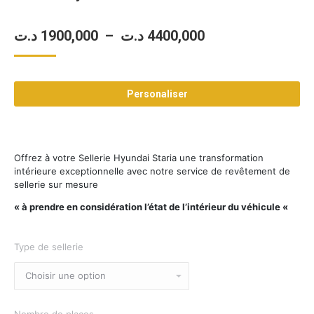
Plage
د.ت
1900,000
–
د.ت
4400,000
de
prix :
Personaliser
1900,000 د.ت
à
4400,000 د.ت
Offrez à votre Sellerie Hyundai Staria une transformation
intérieure exceptionnelle avec notre service de revêtement de
sellerie sur mesure
« à prendre en considération l’état de l’intérieur du véhicule «
Type de sellerie
Nombre de places