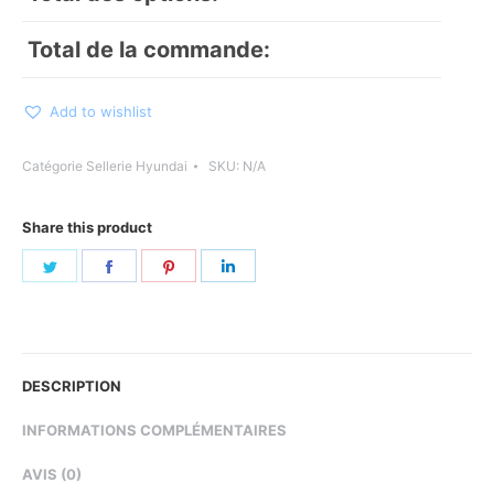
Total de la commande:
Add to wishlist
Catégorie
Sellerie Hyundai
SKU:
N/A
Share this product
Share
Share
Share
Share
on
on
on
on
Twitter
Facebook
Pinterest
LinkedIn
DESCRIPTION
INFORMATIONS COMPLÉMENTAIRES
AVIS (0)