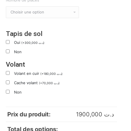
Tapis de sol
Oui
(
+
300,000
د.ت
)
Non
Volant
Volant en cuir
(
+
180,000
د.ت
)
Cache volant
(
+
70,000
د.ت
)
Non
Prix du produit:
1900,000
د.ت
Total des options: