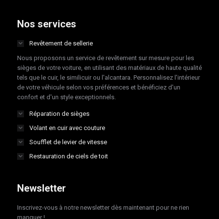
page
page
page
page
opens
opens
opens
opens
Nos services
in
in
in
in
Revêtement de sellerie
new
new
new
new
Nous proposons un service de revêtement sur mesure pour les
window
window
window
window
sièges de votre voiture, en utilisant des matériaux de haute qualité
tels que le cuir, le similicuir ou l'alcantara. Personnalisez l'intérieur
de votre véhicule selon vos préférences et bénéficiez d'un
confort et d'un style exceptionnels.
Réparation de sièges
Volant en cuir avec couture
Soufflet de levier de vitesse
Restauration de ciels de toit
Newsletter
Inscrivez-vous à notre newsletter dès maintenant pour ne rien
manquer !