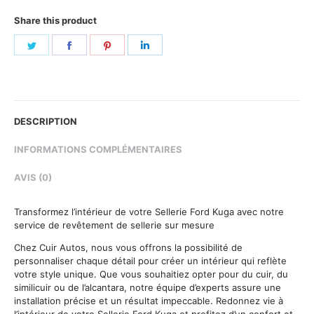
Share this product
Share
Share
Share
Share
on
on
on
on
Twitter
Facebook
Pinterest
LinkedIn
DESCRIPTION
INFORMATIONS COMPLÉMENTAIRES
AVIS (0)
Transformez l’intérieur de votre Sellerie Ford Kuga avec notre
service de revêtement de sellerie sur mesure
Chez Cuir Autos, nous vous offrons la possibilité de
personnaliser chaque détail pour créer un intérieur qui reflète
votre style unique. Que vous souhaitiez opter pour du cuir, du
similicuir ou de l’alcantara, notre équipe d’experts assure une
installation précise et un résultat impeccable. Redonnez vie à
l’intérieur de votre Sellerie Ford Kuga et profitez d’un confort et