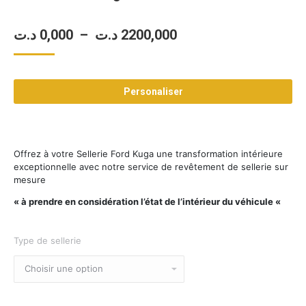
Plage
د.ت
0,000
–
د.ت
2200,000
de
prix :
Personaliser
0,000 د.ت
à
2200,000 د.ت
Offrez à votre Sellerie Ford Kuga une transformation intérieure
exceptionnelle avec notre service de revêtement de sellerie sur
mesure
« à prendre en considération l’état de l’intérieur du véhicule «
Type de sellerie