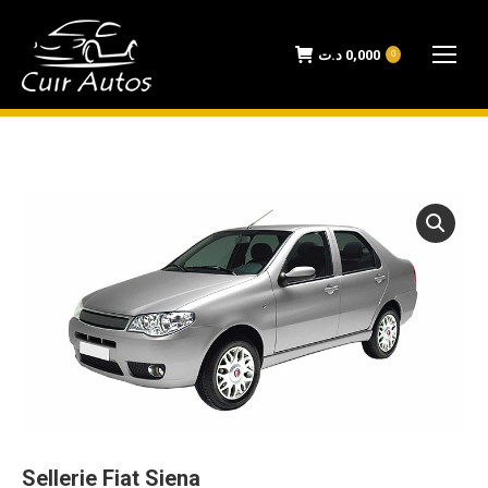
د.ت
0,000
0
Sellerie Fiat Siena