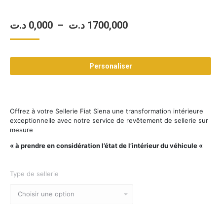
Plage
د.ت
0,000
–
د.ت
1700,000
de
prix :
Personaliser
0,000 د.ت
à
1700,000 د.ت
Offrez à votre Sellerie Fiat Siena une transformation intérieure
exceptionnelle avec notre service de revêtement de sellerie sur
mesure
« à prendre en considération l’état de l’intérieur du véhicule «
Type de sellerie