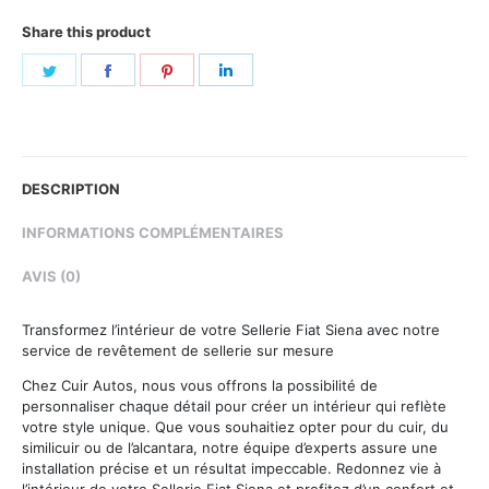
Share this product
Share
Share
Share
Share
on
on
on
on
Twitter
Facebook
Pinterest
LinkedIn
DESCRIPTION
INFORMATIONS COMPLÉMENTAIRES
AVIS (0)
Transformez l’intérieur de votre Sellerie Fiat Siena avec notre
service de revêtement de sellerie sur mesure
Chez Cuir Autos, nous vous offrons la possibilité de
personnaliser chaque détail pour créer un intérieur qui reflète
votre style unique. Que vous souhaitiez opter pour du cuir, du
similicuir ou de l’alcantara, notre équipe d’experts assure une
installation précise et un résultat impeccable. Redonnez vie à
l’intérieur de votre Sellerie Fiat Siena et profitez d’un confort et