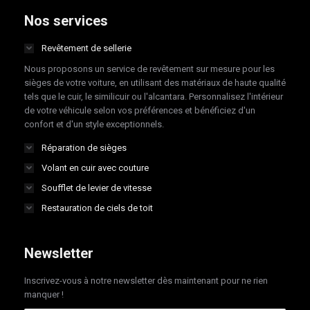
opens
opens
opens
opens
Nos services
in
in
in
in
Revêtement de sellerie
new
new
new
new
Nous proposons un service de revêtement sur mesure pour les
window
window
window
window
sièges de votre voiture, en utilisant des matériaux de haute qualité
tels que le cuir, le similicuir ou l'alcantara. Personnalisez l'intérieur
de votre véhicule selon vos préférences et bénéficiez d'un
confort et d'un style exceptionnels.
Réparation de sièges
Volant en cuir avec couture
Soufflet de levier de vitesse
Restauration de ciels de toit
Newsletter
Inscrivez-vous à notre newsletter dès maintenant pour ne rien
manquer !