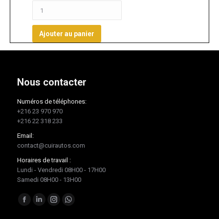
Ajouter au panier
Nous contacter
Numéros de téléphones:
+216 23 970 970
+216 22 318 233
Email:
contact@cuirautos.com
Horaires de travail :
Lundi - Vendredi 08H00 - 17H00
Samedi 08H00 - 13H00
Trouvez nous sur :
Facebook
LinkedIn
Instagram
Whatsapp
page
page
page
page