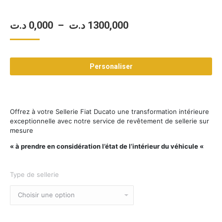
Plage
د.ت
0,000
–
د.ت
1300,000
de
prix :
Personaliser
0,000 د.ت
à
1300,000 د.ت
Offrez à votre Sellerie Fiat Ducato une transformation intérieure
exceptionnelle avec notre service de revêtement de sellerie sur
mesure
« à prendre en considération l’état de l’intérieur du véhicule «
Type de sellerie