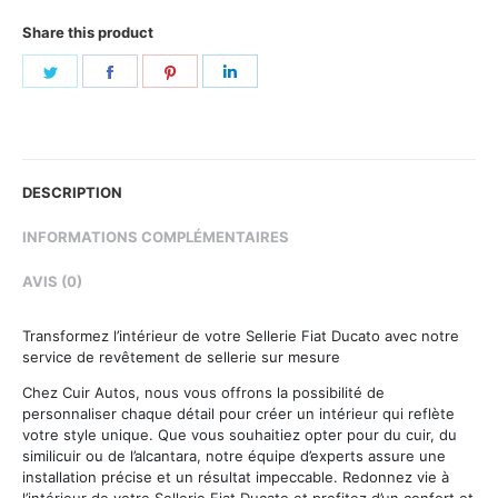
Share this product
Share
Share
Share
Share
on
on
on
on
Twitter
Facebook
Pinterest
LinkedIn
DESCRIPTION
INFORMATIONS COMPLÉMENTAIRES
AVIS (0)
Transformez l’intérieur de votre Sellerie Fiat Ducato avec notre
service de revêtement de sellerie sur mesure
Chez Cuir Autos, nous vous offrons la possibilité de
personnaliser chaque détail pour créer un intérieur qui reflète
votre style unique. Que vous souhaitiez opter pour du cuir, du
similicuir ou de l’alcantara, notre équipe d’experts assure une
installation précise et un résultat impeccable. Redonnez vie à
l’intérieur de votre Sellerie Fiat Ducato et profitez d’un confort et