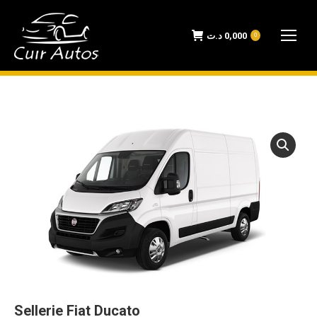
د.ت
0,000
0
Sellerie Fiat Ducato