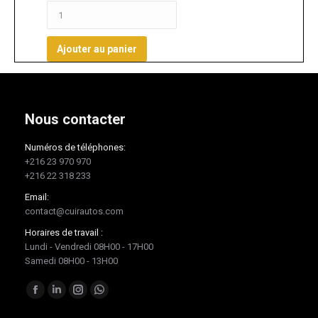
Ajouter au panier
Nous contacter
Numéros de téléphones:
+216 23 970 970
+216 22 318 233
Email:
contact@cuirautos.com
Horaires de travail :
Lundi - Vendredi 08H00 - 17H00
Samedi 08H00 - 13H00
Trouvez nous sur :
Facebook
LinkedIn
Instagram
Whatsapp
page
page
page
page