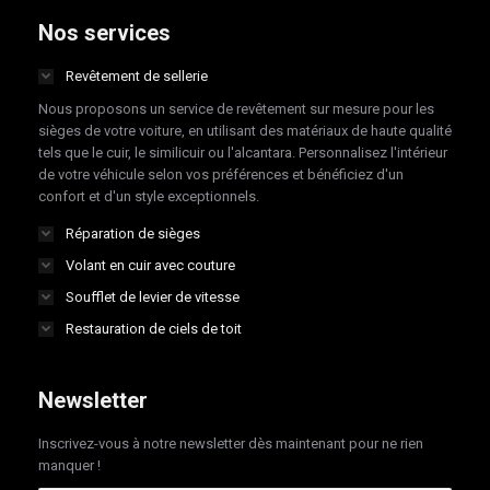
opens
opens
opens
opens
Nos services
in
in
in
in
Revêtement de sellerie
new
new
new
new
Nous proposons un service de revêtement sur mesure pour les
window
window
window
window
sièges de votre voiture, en utilisant des matériaux de haute qualité
tels que le cuir, le similicuir ou l'alcantara. Personnalisez l'intérieur
de votre véhicule selon vos préférences et bénéficiez d'un
confort et d'un style exceptionnels.
Réparation de sièges
Volant en cuir avec couture
Soufflet de levier de vitesse
Restauration de ciels de toit
Newsletter
Inscrivez-vous à notre newsletter dès maintenant pour ne rien
manquer !