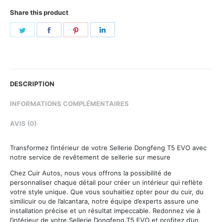
Share this product
Share
Share
Share
Share
on
on
on
on
Twitter
Facebook
Pinterest
LinkedIn
DESCRIPTION
INFORMATIONS COMPLÉMENTAIRES
AVIS (0)
Transformez l’intérieur de votre Sellerie Dongfeng T5 EVO avec
notre service de revêtement de sellerie sur mesure
Chez Cuir Autos, nous vous offrons la possibilité de
personnaliser chaque détail pour créer un intérieur qui reflète
votre style unique. Que vous souhaitiez opter pour du cuir, du
similicuir ou de l’alcantara, notre équipe d’experts assure une
installation précise et un résultat impeccable. Redonnez vie à
l’intérieur de votre Sellerie Dongfeng T5 EVO et profitez d’un