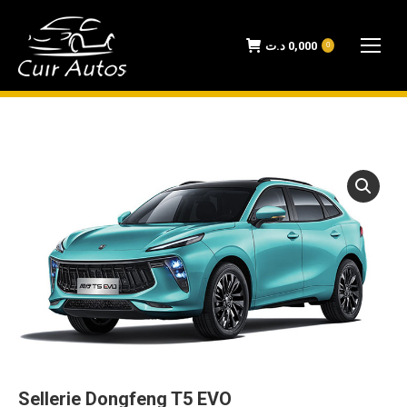
د.ت
0,000
0
Sellerie Dongfeng T5 EVO