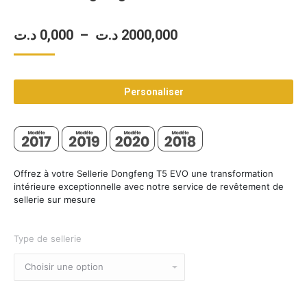
Plage
د.ت
0,000
–
د.ت
2000,000
de
prix :
Personaliser
0,000 د.ت
à
2000,000 د.ت
Offrez à votre Sellerie Dongfeng T5 EVO une transformation
intérieure exceptionnelle avec notre service de revêtement de
sellerie sur mesure
Type de sellerie