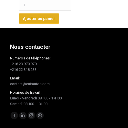
Ajouter au panier
Nous contacter
Numéros de téléphones:
+216 23 970 970
+216 22 318 233
Email:
contact@cuirautos.com
Horaires de travail :
Lundi - Vendredi 08H00 - 17H00
Samedi 08H00 - 13H00
Trouvez nous sur :
Facebook
LinkedIn
Instagram
Whatsapp
page
page
page
page