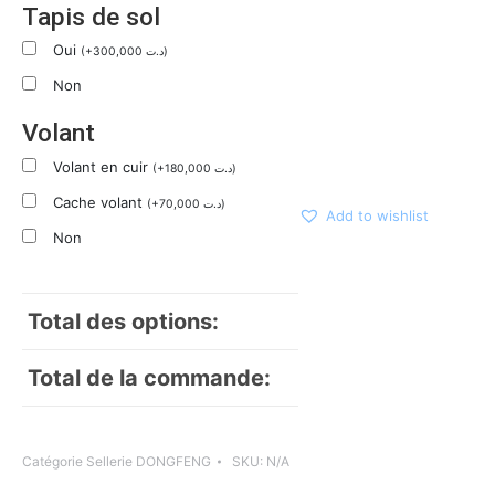
Tapis de sol
Oui
(
+
300,000
د.ت
)
Non
Volant
Volant en cuir
(
+
180,000
د.ت
)
Cache volant
(
+
70,000
د.ت
)
Add to wishlist
Non
Total des options:
Total de la commande:
Catégorie
Sellerie DONGFENG
SKU:
N/A