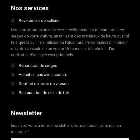
opens
opens
opens
opens
Nos services
in
in
in
in
Revêtement de sellerie
new
new
new
new
Nous proposons un service de revêtement sur mesure pour les
window
window
window
window
sièges de votre voiture, en utilisant des matériaux de haute qualité
tels que le cuir, le similicuir ou l'alcantara. Personnalisez l'intérieur
de votre véhicule selon vos préférences et bénéficiez d'un
confort et d'un style exceptionnels.
Réparation de sièges
Volant en cuir avec couture
Soufflet de levier de vitesse
Restauration de ciels de toit
Newsletter
Inscrivez-vous à notre newsletter dès maintenant pour ne rien
manquer !