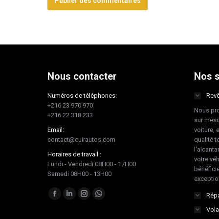
Publier des commentaires
Nous contacter
Nos s
Numéros de téléphones:
Revê
+216 23 970 970
Nous pro
+216 22 318 233
sur mesu
Email:
voiture, 
contact@cuirautos.com
qualité te
l'alcanta
Horaires de travail :
votre vé
Lundi - Vendredi 08H00 - 17H00
bénéficie
Samedi 08H00 - 13H00
exceptio
Trouvez nous sur :
Répa
Facebook
LinkedIn
Instagram
Whatsapp
Vola
page
page
page
page