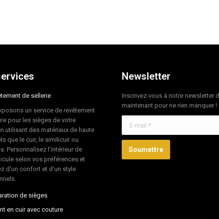
ervices
Newsletter
tement de sellerie
Inscrivez-vous à notre newsletter 
maintenant pour ne rien manquer !
posons un service de revêtement
re pour les sièges de votre
E-mail *
en utilisant des matériaux de haute
ls que le cuir, le similicuir ou
ra. Personnalisez l'intérieur de
Soumettre
hicule selon vos préférences et
z d'un confort et d'un style
nnels.
ration de sièges
nt en cuir avec couture