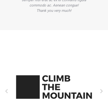
semper nisl erat ac ex el convallis ligula
commodo ac. Aenean congue!
Thank you very much!