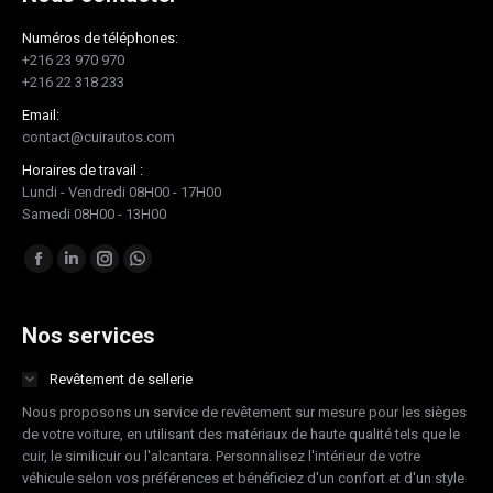
Numéros de téléphones:
+216 23 970 970
+216 22 318 233
Email:
contact@cuirautos.com
Horaires de travail :
Lundi - Vendredi 08H00 - 17H00
Samedi 08H00 - 13H00
Trouvez nous sur :
Facebook
LinkedIn
Instagram
Whatsapp
page
page
page
page
opens
opens
opens
opens
Nos services
in
in
in
in
Revêtement de sellerie
new
new
new
new
Nous proposons un service de revêtement sur mesure pour les sièges
window
window
window
window
de votre voiture, en utilisant des matériaux de haute qualité tels que le
cuir, le similicuir ou l'alcantara. Personnalisez l'intérieur de votre
véhicule selon vos préférences et bénéficiez d'un confort et d'un style