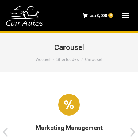
د.ت
0,000
0
Carousel
Vous êtes ici :
Accueil
Shortcodes
Carousel
Marketing Management