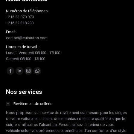
Numéros de téléphones:
+216 23 970 970
+216 22 318 233
Email:
contact@cuirautos.com
Horaires de travail :
Lundi - Vendredi 08H00 - 17H00
Samedi 08H00 - 13H00
Trouvez nous sur :
Facebook
LinkedIn
Instagram
Whatsapp
page
page
page
page
opens
opens
opens
opens
Nos services
in
in
in
in
Revêtement de sellerie
new
new
new
new
Nous proposons un service de revêtement sur mesure pour les sièges
window
window
window
window
de votre voiture, en utilisant des matériaux de haute qualité tels que le
cuir, le similicuir ou l'alcantara. Personnalisez l'intérieur de votre
véhicule selon vos préférences et bénéficiez d'un confort et d'un style