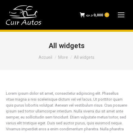
د.ت
0,000
0
All widgets
Vous êtes ici :
Accueil
More
All widgets
Lorem ipsum dolor sit amet, consectetur adipiscing elit. Phasellus
vitae magna a nisi scelerisque dictum vel vel lacus. Ut porttitor quam
quis purus lobortis volutpat. Aenean vel vestibulum risus. Cras posuere
ipsum sed tortor ullamcorper interdum. Nulla viverra dui sit amet ante
semper, eu sollicitudin sem tincidunt. Etiam vulputate metus tortor, sed
varius elit tristique eget. Duis sed auctor purus, quis euismod neque.
Vivamus imperdiet eros a enim condimentum pharetra. Nulla pharetra