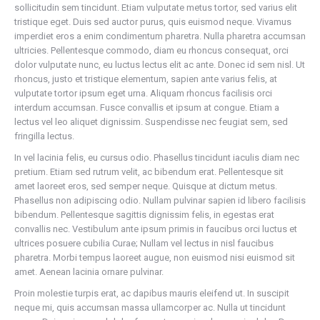
sollicitudin sem tincidunt. Etiam vulputate metus tortor, sed varius elit
tristique eget. Duis sed auctor purus, quis euismod neque. Vivamus
imperdiet eros a enim condimentum pharetra. Nulla pharetra accumsan
ultricies. Pellentesque commodo, diam eu rhoncus consequat, orci
dolor vulputate nunc, eu luctus lectus elit ac ante. Donec id sem nisl. Ut
rhoncus, justo et tristique elementum, sapien ante varius felis, at
vulputate tortor ipsum eget urna. Aliquam rhoncus facilisis orci
interdum accumsan. Fusce convallis et ipsum at congue. Etiam a
lectus vel leo aliquet dignissim. Suspendisse nec feugiat sem, sed
fringilla lectus.
In vel lacinia felis, eu cursus odio. Phasellus tincidunt iaculis diam nec
pretium. Etiam sed rutrum velit, ac bibendum erat. Pellentesque sit
amet laoreet eros, sed semper neque. Quisque at dictum metus.
Phasellus non adipiscing odio. Nullam pulvinar sapien id libero facilisis
bibendum. Pellentesque sagittis dignissim felis, in egestas erat
convallis nec. Vestibulum ante ipsum primis in faucibus orci luctus et
ultrices posuere cubilia Curae; Nullam vel lectus in nisl faucibus
pharetra. Morbi tempus laoreet augue, non euismod nisi euismod sit
amet. Aenean lacinia ornare pulvinar.
Proin molestie turpis erat, ac dapibus mauris eleifend ut. In suscipit
neque mi, quis accumsan massa ullamcorper ac. Nulla ut tincidunt