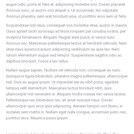
augue odio, porta at felis et, adipiscing molestie orci. Donec placerat
rhoncus nunc, ut auctor orci aliquet a. Ut accumsan, leo vulputate
rhoncus pharetra, sem erat tincidunt urna, id porttitor eros sem ut felis.
Suspendisse nisl risus, consequat non molestie vitae, auctor in mauris.
Class aptent taciti sociosqu ad litora torquent per conubia nostra, per
inceptos himenaeos. Aliquam feugiat ante purus, in varius nunc
rhoncus nec. Maecenas pellentesque lectus at hendrerit vehicula. Nam
vitae risus euismod ipsum adipiscing vestibulum eu quis leo. Nam
rutrum elementum augue sed tempor. Suspendisse sagittis odio ac
dapibus tincidunt. Fusce a leo tellus.
Nullam augue sapien, facilisis vel vehicula non, consequat eu nunc.
Quisque in ligula bibendum, pharetra magna pellentesque, ullamcorper
nisl. Duis eu augue ipsum. Ut imperdiet est eu nibh porta, egestas
tempus velit elementum. Maecenas luctus tincidunt nibh, quis
ullamcorper nisl venenatis ut. Aliquam mollis massa nec varius lacinia.
Pellentesque nec bibendum leo, sit amet suscipit risus. Donec
ullamcorper quis eros quis adipiscing. Aenean tempor orci libero, in
sodales sem mattis in. Nullam eget nulla congue, accumsan justo nec,
porttitor eros. Mauris a purus ipsum.