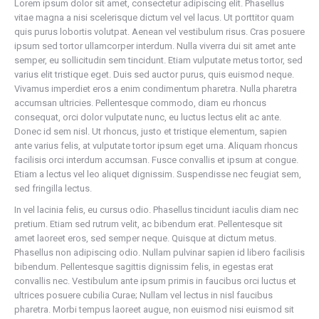
Lorem ipsum dolor sit amet, consectetur adipiscing elit. Phasellus
vitae magna a nisi scelerisque dictum vel vel lacus. Ut porttitor quam
quis purus lobortis volutpat. Aenean vel vestibulum risus. Cras posuere
ipsum sed tortor ullamcorper interdum. Nulla viverra dui sit amet ante
semper, eu sollicitudin sem tincidunt. Etiam vulputate metus tortor, sed
varius elit tristique eget. Duis sed auctor purus, quis euismod neque.
Vivamus imperdiet eros a enim condimentum pharetra. Nulla pharetra
accumsan ultricies. Pellentesque commodo, diam eu rhoncus
consequat, orci dolor vulputate nunc, eu luctus lectus elit ac ante.
Donec id sem nisl. Ut rhoncus, justo et tristique elementum, sapien
ante varius felis, at vulputate tortor ipsum eget urna. Aliquam rhoncus
facilisis orci interdum accumsan. Fusce convallis et ipsum at congue.
Etiam a lectus vel leo aliquet dignissim. Suspendisse nec feugiat sem,
sed fringilla lectus.
In vel lacinia felis, eu cursus odio. Phasellus tincidunt iaculis diam nec
pretium. Etiam sed rutrum velit, ac bibendum erat. Pellentesque sit
amet laoreet eros, sed semper neque. Quisque at dictum metus.
Phasellus non adipiscing odio. Nullam pulvinar sapien id libero facilisis
bibendum. Pellentesque sagittis dignissim felis, in egestas erat
convallis nec. Vestibulum ante ipsum primis in faucibus orci luctus et
ultrices posuere cubilia Curae; Nullam vel lectus in nisl faucibus
pharetra. Morbi tempus laoreet augue, non euismod nisi euismod sit