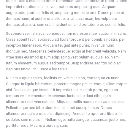
quam. Duis a risus sed dolor fermentum varius rhoncus in dolor. Donec
imperdiet dapibus est, eu volutpat eros adipiscing quis. Aliquam
augue odio, porta at felis et, adipiscing molestie orci. Donec placerat
rhoncus nunc, ut auctor orci aliquet a. Ut accumsan, leo vulputate
rhoncus pharetra, sem erat tincidunt urna, id porttitor eros sem ut felis.
Suspendisse nisl risus, consequat non molestie vitae, auctor in mauris.
Class aptent taciti sociosqu ad litora torquent per conubia nostra, per
inceptos himenaeos. Aliquam feugiat ante purus, in varius nunc
rhoncus nec. Maecenas pellentesque lectus at hendrerit vehicula. Nam
vitae risus euismod ipsum adipiscing vestibulum eu quis leo. Nam
rutrum elementum augue sed tempor. Suspendisse sagittis odio ac
dapibus tincidunt. Fusce a leo tellus.
Nullam augue sapien, facilisis vel vehicula non, consequat eu nunc.
Quisque in ligula bibendum, pharetra magna pellentesque, ullamcorper
nisl. Duis eu augue ipsum. Ut imperdiet est eu nibh porta, egestas
tempus velit elementum. Maecenas luctus tincidunt nibh, quis
ullamcorper nisl venenatis ut. Aliquam mollis massa nec varius lacinia.
Pellentesque nec bibendum leo, sit amet suscipit risus. Donec
ullamcorper quis eros quis adipiscing. Aenean tempor orci libero, in
sodales sem mattis in. Nullam eget nulla congue, accumsan justo nec,
porttitor eros. Mauris a purus ipsum.