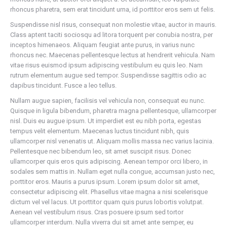
rhoncus pharetra, sem erat tincidunt urna, id porttitor eros sem ut felis.
Suspendisse nisl risus, consequat non molestie vitae, auctor in mauris.
Class aptent taciti sociosqu ad litora torquent per conubia nostra, per
inceptos himenaeos. Aliquam feugiat ante purus, in varius nunc
rhoncus nec. Maecenas pellentesque lectus at hendrerit vehicula. Nam
vitae risus euismod ipsum adipiscing vestibulum eu quis leo. Nam
rutrum elementum augue sed tempor. Suspendisse sagittis odio ac
dapibus tincidunt. Fusce a leo tellus.
Nullam augue sapien, facilisis vel vehicula non, consequat eu nunc.
Quisque in ligula bibendum, pharetra magna pellentesque, ullamcorper
nisl. Duis eu augue ipsum. Ut imperdiet est eu nibh porta, egestas
tempus velit elementum. Maecenas luctus tincidunt nibh, quis
ullamcorper nisl venenatis ut. Aliquam mollis massa nec varius lacinia.
Pellentesque nec bibendum leo, sit amet suscipit risus. Donec
ullamcorper quis eros quis adipiscing. Aenean tempor orci libero, in
sodales sem mattis in. Nullam eget nulla congue, accumsan justo nec,
porttitor eros. Mauris a purus ipsum. Lorem ipsum dolor sit amet,
consectetur adipiscing elit. Phasellus vitae magna a nisi scelerisque
dictum vel vel lacus. Ut porttitor quam quis purus lobortis volutpat.
Aenean vel vestibulum risus. Cras posuere ipsum sed tortor
ullamcorper interdum. Nulla viverra dui sit amet ante semper, eu