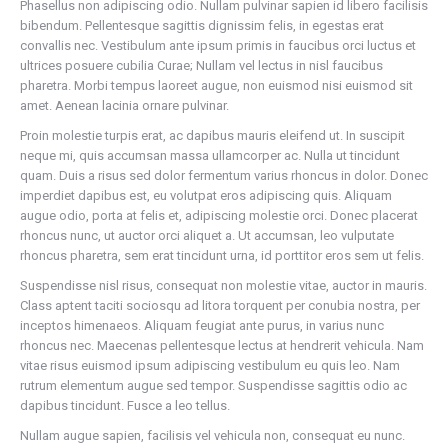
Phasellus non adipiscing odio. Nullam pulvinar sapien id libero facilisis
bibendum. Pellentesque sagittis dignissim felis, in egestas erat
convallis nec. Vestibulum ante ipsum primis in faucibus orci luctus et
ultrices posuere cubilia Curae; Nullam vel lectus in nisl faucibus
pharetra. Morbi tempus laoreet augue, non euismod nisi euismod sit
amet. Aenean lacinia ornare pulvinar.
Proin molestie turpis erat, ac dapibus mauris eleifend ut. In suscipit
neque mi, quis accumsan massa ullamcorper ac. Nulla ut tincidunt
quam. Duis a risus sed dolor fermentum varius rhoncus in dolor. Donec
imperdiet dapibus est, eu volutpat eros adipiscing quis. Aliquam
augue odio, porta at felis et, adipiscing molestie orci. Donec placerat
rhoncus nunc, ut auctor orci aliquet a. Ut accumsan, leo vulputate
rhoncus pharetra, sem erat tincidunt urna, id porttitor eros sem ut felis.
Suspendisse nisl risus, consequat non molestie vitae, auctor in mauris.
Class aptent taciti sociosqu ad litora torquent per conubia nostra, per
inceptos himenaeos. Aliquam feugiat ante purus, in varius nunc
rhoncus nec. Maecenas pellentesque lectus at hendrerit vehicula. Nam
vitae risus euismod ipsum adipiscing vestibulum eu quis leo. Nam
rutrum elementum augue sed tempor. Suspendisse sagittis odio ac
dapibus tincidunt. Fusce a leo tellus.
Nullam augue sapien, facilisis vel vehicula non, consequat eu nunc.