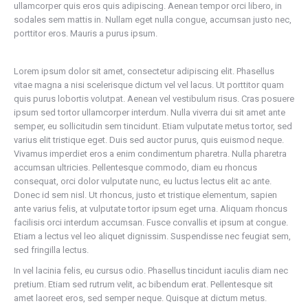
ullamcorper quis eros quis adipiscing. Aenean tempor orci libero, in
sodales sem mattis in. Nullam eget nulla congue, accumsan justo nec,
porttitor eros. Mauris a purus ipsum.
Lorem ipsum dolor sit amet, consectetur adipiscing elit. Phasellus
vitae magna a nisi scelerisque dictum vel vel lacus. Ut porttitor quam
quis purus lobortis volutpat. Aenean vel vestibulum risus. Cras posuere
ipsum sed tortor ullamcorper interdum. Nulla viverra dui sit amet ante
semper, eu sollicitudin sem tincidunt. Etiam vulputate metus tortor, sed
varius elit tristique eget. Duis sed auctor purus, quis euismod neque.
Vivamus imperdiet eros a enim condimentum pharetra. Nulla pharetra
accumsan ultricies. Pellentesque commodo, diam eu rhoncus
consequat, orci dolor vulputate nunc, eu luctus lectus elit ac ante.
Donec id sem nisl. Ut rhoncus, justo et tristique elementum, sapien
ante varius felis, at vulputate tortor ipsum eget urna. Aliquam rhoncus
facilisis orci interdum accumsan. Fusce convallis et ipsum at congue.
Etiam a lectus vel leo aliquet dignissim. Suspendisse nec feugiat sem,
sed fringilla lectus.
In vel lacinia felis, eu cursus odio. Phasellus tincidunt iaculis diam nec
pretium. Etiam sed rutrum velit, ac bibendum erat. Pellentesque sit
amet laoreet eros, sed semper neque. Quisque at dictum metus.