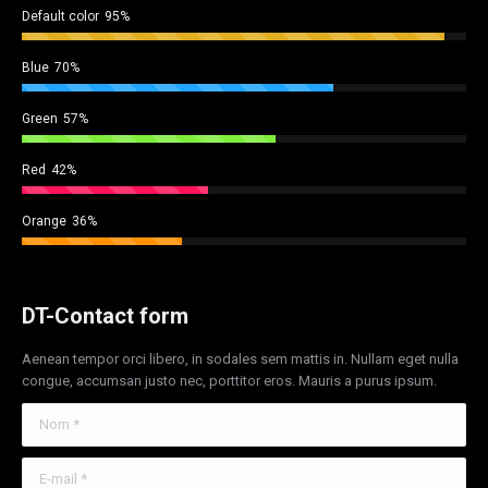
Default color
95%
Blue
70%
Green
57%
Red
42%
Orange
36%
DT-Contact form
Aenean tempor orci libero, in sodales sem mattis in. Nullam eget nulla
congue, accumsan justo nec, porttitor eros. Mauris a purus ipsum.
Nom *
E-mail *