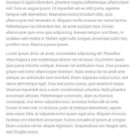
Quisque in ligula bibendum, pharetra magna pellentesque, ullamcorper
nisl. Duis eu augue ipsum. Ut imperdiet est eu nibh porta, egestas
tempus velit elementum. Maecenas luctus tincidunt nibh, quis
ullamcorper nisl venenatis ut. Aliquam mollis massa nec varius lacinia.
Pellentesque nec bibendum leo, sit amet suscipit risus. Donec
ullamcorper quis eros quis adipiscing. Aenean tempor orci libero, in
sodales sem mattis in. Nullam eget nulla congue, accumsan justo nec,
porttitor eros. Mauris a purus ipsum.
Lorem ipsum dolor sit amet, consectetur adipiscing elit. Phasellus
vitae magna a nisi scelerisque dictum vel vel lacus. Ut porttitor quam
quis purus lobortis volutpat. Aenean vel vestibulum risus. Cras posuere
ipsum sed tortor ullamcorper interdum. Nulla viverra dui sit amet ante
semper, eu sollicitudin sem tincidunt. Etiam vulputate metus tortor, sed
varius elit tristique eget. Duis sed auctor purus, quis euismod neque.
Vivamus imperdiet eros a enim condimentum pharetra. Nulla pharetra
accumsan ultricies. Pellentesque commodo, diam eu rhoncus
consequat, orci dolor vulputate nunc, eu luctus lectus elit ac ante.
Donec id sem nisl. Ut rhoncus, justo et tristique elementum, sapien
ante varius felis, at vulputate tortor ipsum eget urna. Aliquam rhoncus
facilisis orci interdum accumsan. Fusce convallis et ipsum at congue.
Etiam a lectus vel leo aliquet dignissim. Suspendisse nec feugiat sem,
sed fringilla lectus.