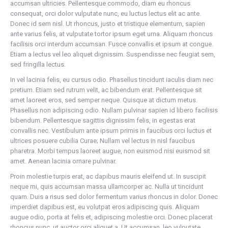
accumsan ultricies. Pellentesque commodo, diam eu rhoncus
consequat, orci dolor vulputate nunc, eu luctus lectus elit ac ante.
Donec id sem nisl. Ut rhoncus, justo et tristique elementum, sapien
ante varius felis, at vulputate tortor ipsum eget urna. Aliquam rhoncus
facilisis orci interdum accumsan. Fusce convallis et ipsum at congue.
Etiam a lectus vel leo aliquet dignissim. Suspendisse nec feugiat sem,
sed fringilla lectus.
In vel lacinia felis, eu cursus odio. Phasellus tincidunt iaculis diam nec
pretium. Etiam sed rutrum velit, ac bibendum erat. Pellentesque sit
amet laoreet eros, sed semper neque. Quisque at dictum metus.
Phasellus non adipiscing odio. Nullam pulvinar sapien id libero facilisis
bibendum. Pellentesque sagittis dignissim felis, in egestas erat
convallis nec. Vestibulum ante ipsum primis in faucibus orci luctus et
ultrices posuere cubilia Curae; Nullam vel lectus in nisl faucibus
pharetra. Morbi tempus laoreet augue, non euismod nisi euismod sit
amet. Aenean lacinia ornare pulvinar.
Proin molestie turpis erat, ac dapibus mauris eleifend ut. In suscipit
neque mi, quis accumsan massa ullamcorper ac. Nulla ut tincidunt
quam. Duis a risus sed dolor fermentum varius rhoncus in dolor. Donec
imperdiet dapibus est, eu volutpat eros adipiscing quis. Aliquam
augue odio, porta at felis et, adipiscing molestie orci. Donec placerat
rhoncus nunc, ut auctor orci aliquet a. Ut accumsan, leo vulputate