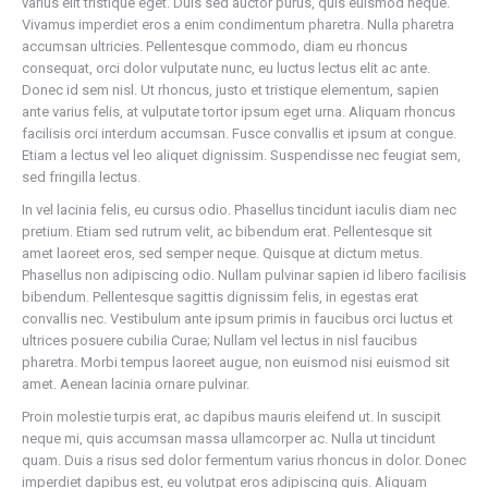
varius elit tristique eget. Duis sed auctor purus, quis euismod neque.
Vivamus imperdiet eros a enim condimentum pharetra. Nulla pharetra
accumsan ultricies. Pellentesque commodo, diam eu rhoncus
consequat, orci dolor vulputate nunc, eu luctus lectus elit ac ante.
Donec id sem nisl. Ut rhoncus, justo et tristique elementum, sapien
ante varius felis, at vulputate tortor ipsum eget urna. Aliquam rhoncus
facilisis orci interdum accumsan. Fusce convallis et ipsum at congue.
Etiam a lectus vel leo aliquet dignissim. Suspendisse nec feugiat sem,
sed fringilla lectus.
In vel lacinia felis, eu cursus odio. Phasellus tincidunt iaculis diam nec
pretium. Etiam sed rutrum velit, ac bibendum erat. Pellentesque sit
amet laoreet eros, sed semper neque. Quisque at dictum metus.
Phasellus non adipiscing odio. Nullam pulvinar sapien id libero facilisis
bibendum. Pellentesque sagittis dignissim felis, in egestas erat
convallis nec. Vestibulum ante ipsum primis in faucibus orci luctus et
ultrices posuere cubilia Curae; Nullam vel lectus in nisl faucibus
pharetra. Morbi tempus laoreet augue, non euismod nisi euismod sit
amet. Aenean lacinia ornare pulvinar.
Proin molestie turpis erat, ac dapibus mauris eleifend ut. In suscipit
neque mi, quis accumsan massa ullamcorper ac. Nulla ut tincidunt
quam. Duis a risus sed dolor fermentum varius rhoncus in dolor. Donec
imperdiet dapibus est, eu volutpat eros adipiscing quis. Aliquam