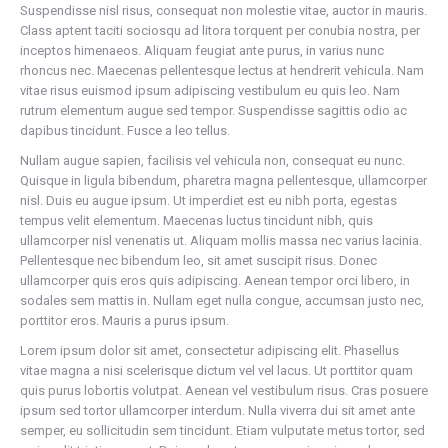
Suspendisse nisl risus, consequat non molestie vitae, auctor in mauris.
Class aptent taciti sociosqu ad litora torquent per conubia nostra, per
inceptos himenaeos. Aliquam feugiat ante purus, in varius nunc
rhoncus nec. Maecenas pellentesque lectus at hendrerit vehicula. Nam
vitae risus euismod ipsum adipiscing vestibulum eu quis leo. Nam
rutrum elementum augue sed tempor. Suspendisse sagittis odio ac
dapibus tincidunt. Fusce a leo tellus.
Nullam augue sapien, facilisis vel vehicula non, consequat eu nunc.
Quisque in ligula bibendum, pharetra magna pellentesque, ullamcorper
nisl. Duis eu augue ipsum. Ut imperdiet est eu nibh porta, egestas
tempus velit elementum. Maecenas luctus tincidunt nibh, quis
ullamcorper nisl venenatis ut. Aliquam mollis massa nec varius lacinia.
Pellentesque nec bibendum leo, sit amet suscipit risus. Donec
ullamcorper quis eros quis adipiscing. Aenean tempor orci libero, in
sodales sem mattis in. Nullam eget nulla congue, accumsan justo nec,
porttitor eros. Mauris a purus ipsum.
Lorem ipsum dolor sit amet, consectetur adipiscing elit. Phasellus
vitae magna a nisi scelerisque dictum vel vel lacus. Ut porttitor quam
quis purus lobortis volutpat. Aenean vel vestibulum risus. Cras posuere
ipsum sed tortor ullamcorper interdum. Nulla viverra dui sit amet ante
semper, eu sollicitudin sem tincidunt. Etiam vulputate metus tortor, sed