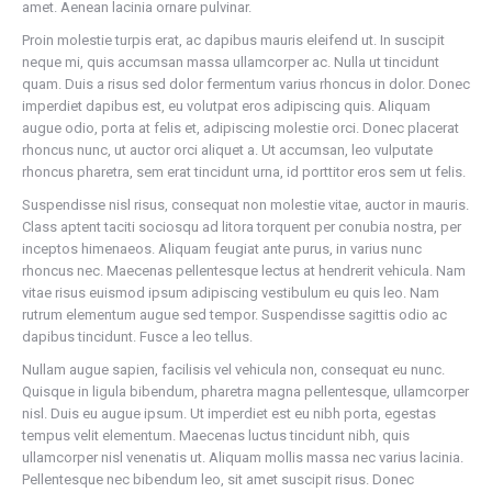
amet. Aenean lacinia ornare pulvinar.
Proin molestie turpis erat, ac dapibus mauris eleifend ut. In suscipit
neque mi, quis accumsan massa ullamcorper ac. Nulla ut tincidunt
quam. Duis a risus sed dolor fermentum varius rhoncus in dolor. Donec
imperdiet dapibus est, eu volutpat eros adipiscing quis. Aliquam
augue odio, porta at felis et, adipiscing molestie orci. Donec placerat
rhoncus nunc, ut auctor orci aliquet a. Ut accumsan, leo vulputate
rhoncus pharetra, sem erat tincidunt urna, id porttitor eros sem ut felis.
Suspendisse nisl risus, consequat non molestie vitae, auctor in mauris.
Class aptent taciti sociosqu ad litora torquent per conubia nostra, per
inceptos himenaeos. Aliquam feugiat ante purus, in varius nunc
rhoncus nec. Maecenas pellentesque lectus at hendrerit vehicula. Nam
vitae risus euismod ipsum adipiscing vestibulum eu quis leo. Nam
rutrum elementum augue sed tempor. Suspendisse sagittis odio ac
dapibus tincidunt. Fusce a leo tellus.
Nullam augue sapien, facilisis vel vehicula non, consequat eu nunc.
Quisque in ligula bibendum, pharetra magna pellentesque, ullamcorper
nisl. Duis eu augue ipsum. Ut imperdiet est eu nibh porta, egestas
tempus velit elementum. Maecenas luctus tincidunt nibh, quis
ullamcorper nisl venenatis ut. Aliquam mollis massa nec varius lacinia.
Pellentesque nec bibendum leo, sit amet suscipit risus. Donec