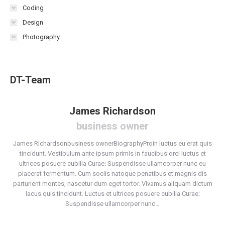
Coding
Design
Photography
DT-Team
James Richardson
business owner
James Richardsonbusiness ownerBiographyProin luctus eu erat quis
Al
tincidunt. Vestibulum ante ipsum primis in faucibus orci luctus et
ultrices posuere cubilia Curae; Suspendisse ullamcorper nunc eu
placerat fermentum. Cum sociis natoque penatibus et magnis dis
f
s
parturient montes, nascetur dum eget tortor. Vivamus aliquam dictum
mo
t
lacus quis tincidunt. Luctus et ultrices posuere cubilia Curae;
u
Suspendisse ullamcorper nunc…
s
tum