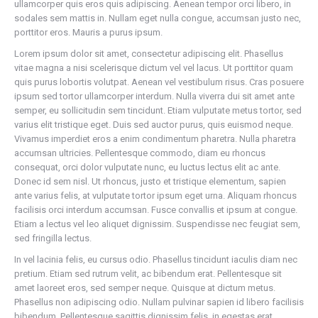
ullamcorper quis eros quis adipiscing. Aenean tempor orci libero, in
sodales sem mattis in. Nullam eget nulla congue, accumsan justo nec,
porttitor eros. Mauris a purus ipsum.
Lorem ipsum dolor sit amet, consectetur adipiscing elit. Phasellus
vitae magna a nisi scelerisque dictum vel vel lacus. Ut porttitor quam
quis purus lobortis volutpat. Aenean vel vestibulum risus. Cras posuere
ipsum sed tortor ullamcorper interdum. Nulla viverra dui sit amet ante
semper, eu sollicitudin sem tincidunt. Etiam vulputate metus tortor, sed
varius elit tristique eget. Duis sed auctor purus, quis euismod neque.
Vivamus imperdiet eros a enim condimentum pharetra. Nulla pharetra
accumsan ultricies. Pellentesque commodo, diam eu rhoncus
consequat, orci dolor vulputate nunc, eu luctus lectus elit ac ante.
Donec id sem nisl. Ut rhoncus, justo et tristique elementum, sapien
ante varius felis, at vulputate tortor ipsum eget urna. Aliquam rhoncus
facilisis orci interdum accumsan. Fusce convallis et ipsum at congue.
Etiam a lectus vel leo aliquet dignissim. Suspendisse nec feugiat sem,
sed fringilla lectus.
In vel lacinia felis, eu cursus odio. Phasellus tincidunt iaculis diam nec
pretium. Etiam sed rutrum velit, ac bibendum erat. Pellentesque sit
amet laoreet eros, sed semper neque. Quisque at dictum metus.
Phasellus non adipiscing odio. Nullam pulvinar sapien id libero facilisis
bibendum. Pellentesque sagittis dignissim felis, in egestas erat