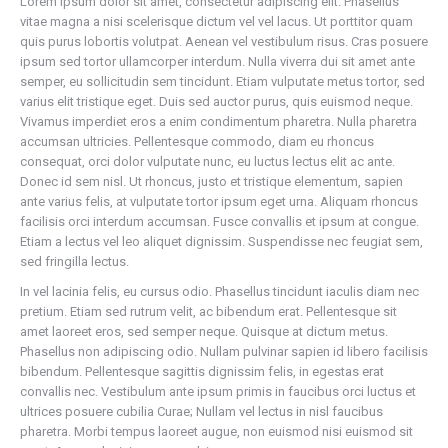
Lorem ipsum dolor sit amet, consectetur adipiscing elit. Phasellus
vitae magna a nisi scelerisque dictum vel vel lacus. Ut porttitor quam
quis purus lobortis volutpat. Aenean vel vestibulum risus. Cras posuere
ipsum sed tortor ullamcorper interdum. Nulla viverra dui sit amet ante
semper, eu sollicitudin sem tincidunt. Etiam vulputate metus tortor, sed
varius elit tristique eget. Duis sed auctor purus, quis euismod neque.
Vivamus imperdiet eros a enim condimentum pharetra. Nulla pharetra
accumsan ultricies. Pellentesque commodo, diam eu rhoncus
consequat, orci dolor vulputate nunc, eu luctus lectus elit ac ante.
Donec id sem nisl. Ut rhoncus, justo et tristique elementum, sapien
ante varius felis, at vulputate tortor ipsum eget urna. Aliquam rhoncus
facilisis orci interdum accumsan. Fusce convallis et ipsum at congue.
Etiam a lectus vel leo aliquet dignissim. Suspendisse nec feugiat sem,
sed fringilla lectus.
In vel lacinia felis, eu cursus odio. Phasellus tincidunt iaculis diam nec
pretium. Etiam sed rutrum velit, ac bibendum erat. Pellentesque sit
amet laoreet eros, sed semper neque. Quisque at dictum metus.
Phasellus non adipiscing odio. Nullam pulvinar sapien id libero facilisis
bibendum. Pellentesque sagittis dignissim felis, in egestas erat
convallis nec. Vestibulum ante ipsum primis in faucibus orci luctus et
ultrices posuere cubilia Curae; Nullam vel lectus in nisl faucibus
pharetra. Morbi tempus laoreet augue, non euismod nisi euismod sit