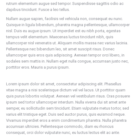
rutrum elementum augue sed tempor. Suspendisse sagittis odio ac
dapibus tincidunt. Fusce a leo tellus.
Nullam augue sapien, facilisis vel vehicula non, consequat eu nunc.
Quisque in ligula bibendum, pharetra magna pellentesque, ullamcorper
nisl. Duis eu augue ipsum. Ut imperdiet est eu nibh porta, egestas
tempus velit elementum. Maecenas luctus tincidunt nibh, quis
ullamcorper nisl venenatis ut. Aliquam mollis massa nec varius lacinia.
Pellentesque nec bibendum leo, sit amet suscipit risus. Donec
ullamcorper quis eros quis adipiscing. Aenean tempor orci libero, in
sodales sem mattis in. Nullam eget nulla congue, accumsan justo nec,
porttitor eros. Mauris a purus ipsum.
Lorem ipsum dolor sit amet, consectetur adipiscing elit. Phasellus
vitae magna a nisi scelerisque dictum vel vel lacus. Ut porttitor quam
quis purus lobortis volutpat. Aenean vel vestibulum risus. Cras posuere
ipsum sed tortor ullamcorper interdum. Nulla viverra dui sit amet ante
semper, eu sollicitudin sem tincidunt. Etiam vulputate metus tortor, sed
varius elit tristique eget. Duis sed auctor purus, quis euismod neque.
Vivamus imperdiet eros a enim condimentum pharetra. Nulla pharetra
accumsan ultricies. Pellentesque commodo, diam eu rhoncus
consequat, orci dolor vulputate nunc, eu luctus lectus elit ac ante.