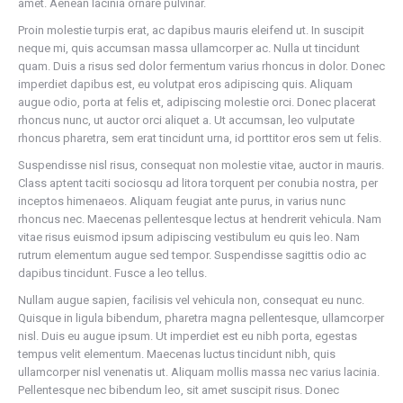
amet. Aenean lacinia ornare pulvinar.
Proin molestie turpis erat, ac dapibus mauris eleifend ut. In suscipit
neque mi, quis accumsan massa ullamcorper ac. Nulla ut tincidunt
quam. Duis a risus sed dolor fermentum varius rhoncus in dolor. Donec
imperdiet dapibus est, eu volutpat eros adipiscing quis. Aliquam
augue odio, porta at felis et, adipiscing molestie orci. Donec placerat
rhoncus nunc, ut auctor orci aliquet a. Ut accumsan, leo vulputate
rhoncus pharetra, sem erat tincidunt urna, id porttitor eros sem ut felis.
Suspendisse nisl risus, consequat non molestie vitae, auctor in mauris.
Class aptent taciti sociosqu ad litora torquent per conubia nostra, per
inceptos himenaeos. Aliquam feugiat ante purus, in varius nunc
rhoncus nec. Maecenas pellentesque lectus at hendrerit vehicula. Nam
vitae risus euismod ipsum adipiscing vestibulum eu quis leo. Nam
rutrum elementum augue sed tempor. Suspendisse sagittis odio ac
dapibus tincidunt. Fusce a leo tellus.
Nullam augue sapien, facilisis vel vehicula non, consequat eu nunc.
Quisque in ligula bibendum, pharetra magna pellentesque, ullamcorper
nisl. Duis eu augue ipsum. Ut imperdiet est eu nibh porta, egestas
tempus velit elementum. Maecenas luctus tincidunt nibh, quis
ullamcorper nisl venenatis ut. Aliquam mollis massa nec varius lacinia.
Pellentesque nec bibendum leo, sit amet suscipit risus. Donec