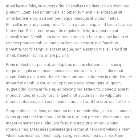
In vel lacinia felis, eu cursus odio. Phasellus tincidunt iaculis diam nec
pretium. Etiam sed rutrum velit, ac bibendum erat. Pellentesque sit
amet laoreet eros, sed semper neque. Quisque at dictum metus.
Phasellus non adipiscing odio. Nullam pulvinar sapien id libero facilisis
bibendum. Pellentesque sagittis dignissim felis, in egestas erat
convallis nec. Vestibulum ante ipsum primis in faucibus orci luctus et
ultrices posuere cubilia Curae; Nullam vel lectus in nisl faucibus
pharetra. Morbi tempus laoreet augue, non euismod nisi euismod sit
amet. Aenean lacinia ornare pulvinar.
Proin molestie turpis erat, ac dapibus mauris eleifend ut. In suscipit
neque mi, quis accumsan massa ullamcorper ac. Nulla ut tincidunt
quam. Duis a risus sed dolor fermentum varius rhoncus in dolor. Donec
imperdiet dapibus est, eu volutpat eros adipiscing quis. Aliquam
augue odio, porta at felis et, adipiscing molestie orci. Donec placerat
rhoncus nunc, ut auctor orci aliquet a. Ut accumsan, leo vulputate
rhoncus pharetra, sem erat tincidunt urna, id porttitor eros sem ut felis.
Suspendisse nisl risus, consequat non molestie vitae, auctor in mauris.
Class aptent taciti sociosqu ad litora torquent per conubia nostra, per
inceptos himenaeos. Aliquam feugiat ante purus, in varius nunc
rhoncus nec. Maecenas pellentesque lectus at hendrerit vehicula. Nam
vitae risus euismod ipsum adipiscing vestibulum eu quis leo. Nam