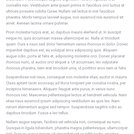
convallis nec. Vestibulum ante ipsum primis in faucibus orci luctus et
ultrices posuere cubilia Curae; Nullam vel lectus in nisl faucibus
pharetra. Morbi tempus laoreet augue, non euismod nisi euismod sit
amet. Aenean lacinia ornare pulvinar.
Proin molestie turpis erat, ac dapibus mauris eleifend ut. In suscipit
neque mi, quis accumsan massa ullamcorper ac. Nulla ut tincidunt
quam. Duis a risus sed dolor fermentum varius rhoncus in dolor. Donec
imperdiet dapibus est, eu volutpat eros adipiscing quis. Aliquam
augue odio, porta at felis et, adipiscing molestie orci. Donec placerat
rhoncus nunc, ut auctor orci aliquet a. Ut accumsan, leo vulputate
rhoncus pharetra, sem erat tincidunt urna, id porttitor eros sem ut felis.
Suspendisse nisl risus, consequat non molestie vitae, auctor in mauris.
Class aptent taciti sociosqu ad litora torquent per conubia nostra, per
inceptos himenaeos. Aliquam feugiat ante purus, in varius nunc
rhoncus nec. Maecenas pellentesque lectus at hendrerit vehicula. Nam
vitae risus euismod ipsum adipiscing vestibulum eu quis leo. Nam
rutrum elementum augue sed tempor. Suspendisse sagittis odio ac
dapibus tincidunt. Fusce a leo tellus.
Nullam augue sapien, facilisis vel vehicula non, consequat eu nunc.
Quisque in ligula bibendum, pharetra magna pellentesque, ullamcorper
nisl. Duis eu augue ipsum. Ut imperdiet est eu nibh porta, egestas