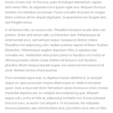
Donec id sem nisl. Ut rhoncus, justo et tristique elementum, sapien
ante varius felis, at vulputate tortor ipsum eget urna. Aliquam rhoncus
facilisis orci interdum accumsan. Fusce convallis et ipsum at congue.
Etiam a lectus vel leo aliquet dignissim. Suspendisse nec feugiat sem,
sed fringilla lectus.
In vel lacinia felis, eu cursus odio. Phasellus tincidunt iaculis diam nec
pretium. Etiam sed rutrum velit, ac bibendum erat. Pellentesque sit
amet laoreet eros, sed semper neque. Quisque at dictum metus.
Phasellus non adipiscing odio. Nullam pulvinar sapien id libero facilisis
bibendum. Pellentesque sagittis dignissim felis, in egestas erat
convallis nec. Vestibulum ante ipsum primis in faucibus orci luctus et
ultrices posuere cubilia Curae; Nullam vel lectus in nisl faucibus
pharetra. Morbi tempus laoreet augue, non euismod nisi euismod sit
amet. Aenean lacinia ornare pulvinar.
Proin molestie turpis erat, ac dapibus mauris eleifend ut. In suscipit
neque mi, quis accumsan massa ullamcorper ac. Nulla ut tincidunt
quam. Duis a risus sed dolor fermentum varius rhoncus in dolor. Donec
imperdiet dapibus est, eu volutpat eros adipiscing quis. Aliquam
augue odio, porta at felis et, adipiscing molestie orci. Donec placerat
rhoncus nunc, ut auctor orci aliquet a. Ut accumsan, leo vulputate
rhoncus pharetra, sem erat tincidunt urna, id porttitor eros sem ut felis.