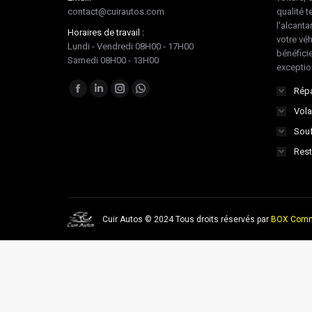
contact@cuirautos.com
qualité te
l'alcanta
Horaires de travail :
votre vé
Lundi - Vendredi 08H00 - 17H00
bénéficie
Samedi 08H00 - 13H00
exceptio
Trouvez nous sur :
Répa
Facebook
LinkedIn
Instagram
Whatsapp
Vola
page
page
page
page
Souf
opens
opens
opens
opens
in
in
in
in
Rest
new
new
new
new
window
window
window
window
Cuir Autos © 2024 Tous droits réservés par
BOX Comm