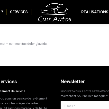
 ?
SERVICES
RÉALISATIONS
 amet – communitas dolor glavrida.
ervices
Newsletter
tement de sellerie
Inscrivez-vous à notre newsletter 
maintenant pour ne rien manquer !
posons un service de revêtement
re pour les sièges de votre
E-mail *
en utilisant des matériaux de haute