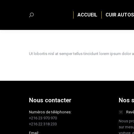
ACCUEIL
CUIR AUTOS
Search:
Ut lobortis nisl at semper tellus tincidunt lorem ipsum dolor
Nous contacter
Nos s
Numéros de téléphones:
Revê
+216 23 970 970
Nous pro
+216 22 318 233
sur mesu
Email:
voiture, 