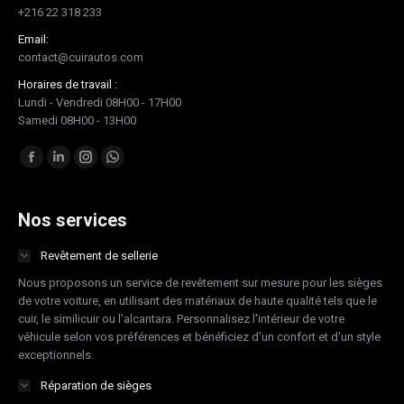
+216 22 318 233
Email:
contact@cuirautos.com
Horaires de travail :
Lundi - Vendredi 08H00 - 17H00
Samedi 08H00 - 13H00
Trouvez nous sur :
Facebook
LinkedIn
Instagram
Whatsapp
page
page
page
page
opens
opens
opens
opens
Nos services
in
in
in
in
Revêtement de sellerie
new
new
new
new
Nous proposons un service de revêtement sur mesure pour les sièges
window
window
window
window
de votre voiture, en utilisant des matériaux de haute qualité tels que le
cuir, le similicuir ou l'alcantara. Personnalisez l'intérieur de votre
véhicule selon vos préférences et bénéficiez d'un confort et d'un style
exceptionnels.
Réparation de sièges