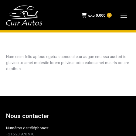
د.ت
0,000
0
Nam enim felis apibus egetras consec tetur augue emassa auctort id
glavico to amet molestie lorem pulvinar odio eulos amet mauris ornare
dapibus.
Nous contacter
Numéros de téléphones:
+216 23 970 970