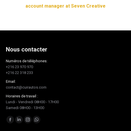
account manager at Seven Creative
Nous contacter
Numéros de téléphones:
+216 23 970 970
+216 22 318 233
Email:
contact@cuirautos.com
Horaires de travail :
Lundi - Vendredi 08H00 - 17H00
Samedi 08H00 - 13H00
Trouvez nous sur :
Facebook
LinkedIn
Instagram
Whatsapp
page
page
page
page