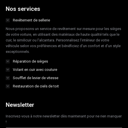
opens
opens
opens
opens
Nos services
in
in
in
in
Revêtement de sellerie
new
new
new
new
Nous proposons un service de revêtement sur mesure pour les sièges
window
window
window
window
de votre voiture, en utilisant des matériaux de haute qualité tels que le
cuir, le similicuir ou l'alcantara. Personnalisez l'intérieur de votre
véhicule selon vos préférences et bénéficiez d'un confort et d'un style
exceptionnels.
Réparation de sièges
Volant en cuir avec couture
Soufflet de levier de vitesse
Restauration de ciels de toit
Newsletter
Inscrivez-vous à notre newsletter dès maintenant pour ne rien manquer
!