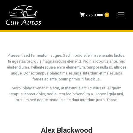
د.ت
0,000
0
Praesent sed fermentum augue. Sed in odio et enim venenatis luctus.
In egestas orci quis magna iaculis eleifend. Proin a lobortis ante, nec
eleifend urna. Pellentesque a enim elementum, tempor nulla id, ultrices
augue. Donec tempus blandit malesuada. Interdum et malesuada
fames ac ante ipsum primis in faucibus.
Morbi blandit venenatis erat, at maximus arcu cursus ut. Aliquam
tempus laoreet dolor, sed auctor leo bibendum a. Donec ligula nisl,
pretium sed neque tristique, tincidunt interdum justo. Thanx!
Alex Blackwood