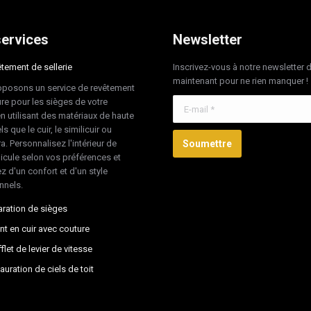
ervices
Newsletter
tement de sellerie
Inscrivez-vous à notre newsletter 
maintenant pour ne rien manquer !
posons un service de revêtement
re pour les sièges de votre
E-mail *
en utilisant des matériaux de haute
ls que le cuir, le similicuir ou
ra. Personnalisez l'intérieur de
Soumettre
hicule selon vos préférences et
z d'un confort et d'un style
nnels.
ration de sièges
nt en cuir avec couture
flet de levier de vitesse
auration de ciels de toit