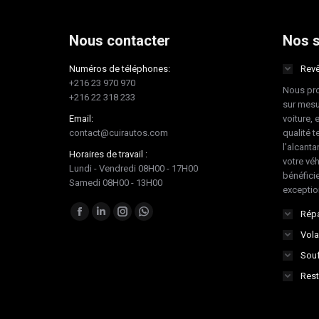
Nous contacter
Nos s
Numéros de téléphones:
Revê
+216 23 970 970
Nous pro
+216 22 318 233
sur mesu
Email:
voiture, 
contact@cuirautos.com
qualité te
l'alcanta
Horaires de travail :
votre vé
Lundi - Vendredi 08H00 - 17H00
bénéficie
Samedi 08H00 - 13H00
exceptio
Trouvez nous sur :
Répa
Facebook
LinkedIn
Instagram
Whatsapp
Vola
page
page
page
page
Souf
opens
opens
opens
opens
in
in
in
in
Rest
new
new
new
new
window
window
window
window