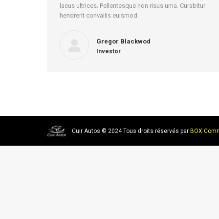
lacus ultrices. Pellentesque non risus urna. Curabitur
hendrerit convallis euismod.
Gregor Blackwod
Investor
Cuir Autos © 2024 Tous droits réservés par
BOX Comm