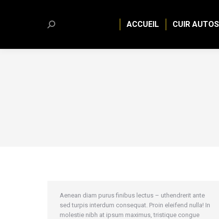
ACCUEIL
CUIR AUTOS
Search:
Aenean diam purus finibus lectus – uthendrerit ante
sed turpis interdum consequat. Proin eleifend nulla! In
molestie nibh at ipsum maximus, tristique congue