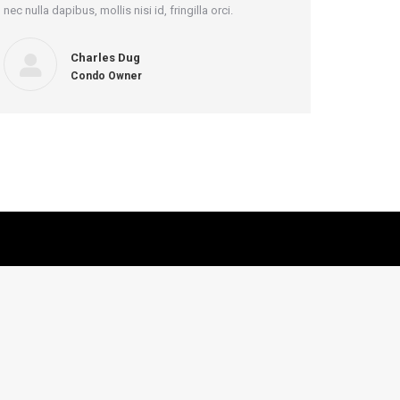
nec nulla dapibus, mollis nisi id, fringilla orci.
Charles Dug
Condo Owner