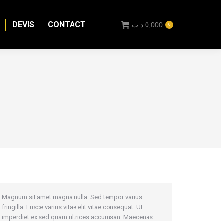
DEVIS
CONTACT
د.ت
0,000
0
Magnum sit amet magna nulla. Sed tempor varius
fringilla. Fusce varius vitae elit vitae consequat. Ut
imperdiet ex sed quam ultrices accumsan. Maecenas