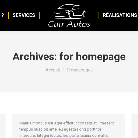
 ?
SERVICES
RÉALISATIONS
Archives:
for homepage
Vous êtes ici :
Accueil
Témoignages
Mauris rhoncus est eget efficitur consequat. Praesent
tempus suscipit ante, eu egestas orci porttitor
interdum. Integer luctus, leo porta lacinia convallis,