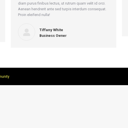
diam purus finibus lectus, ut rutrum quam velit id orci.
Aenean hendrerit ante sed turpis interdum consequat.
Proin eleifend nulla!
Tiffany White
Business Owner
unity