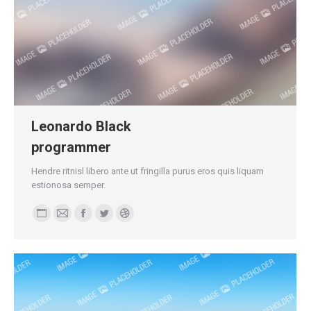
Leonardo Black
programmer
Hendre ritnisl libero ante ut fringilla purus eros quis liquam
estionosa semper.
Blog
E-
Facebook
Twitter
Dribble
perso
mail
/
Site
web