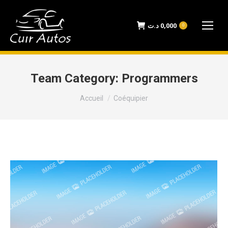
د.ت
0,000
0
Team Category:
Programmers
Vous êtes ici :
Accueil
Coéquipier