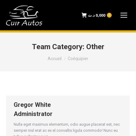
د.ت
0,000
0
Team Category:
Other
Vous êtes ici :
Accueil
Coéquipier
Gregor White
Administrator
Nulla eget maximus elementum, odio augue placerat est, nec
semper nisl erat ac ex el convallis ligula commodo! Nunc eu