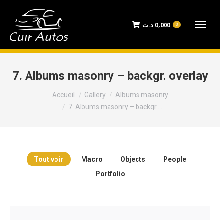
د.ت
0,000
0
7. Albums masonry – backgr. overlay
Vous êtes ici :
Accueil
Gallery
Albums masonry
7. Albums masonry – backgr.…
Tout voir
Macro
Objects
People
Portfolio