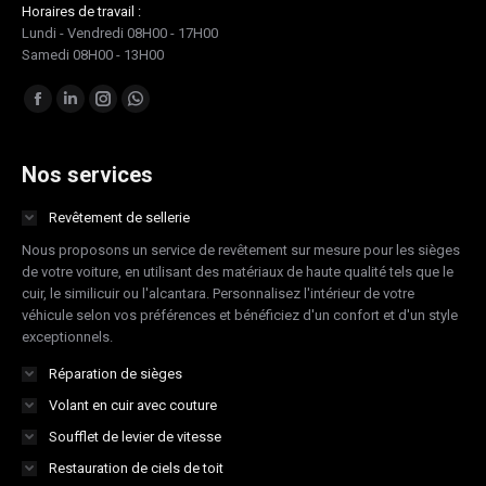
Horaires de travail :
Lundi - Vendredi 08H00 - 17H00
Samedi 08H00 - 13H00
Trouvez nous sur :
Facebook
LinkedIn
Instagram
Whatsapp
page
page
page
page
opens
opens
opens
opens
Nos services
in
in
in
in
Revêtement de sellerie
new
new
new
new
Nous proposons un service de revêtement sur mesure pour les sièges
window
window
window
window
de votre voiture, en utilisant des matériaux de haute qualité tels que le
cuir, le similicuir ou l'alcantara. Personnalisez l'intérieur de votre
véhicule selon vos préférences et bénéficiez d'un confort et d'un style
exceptionnels.
Réparation de sièges
Volant en cuir avec couture
Soufflet de levier de vitesse
Restauration de ciels de toit